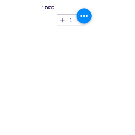
כמות
*
הוספה לסל
טופס הרשמה
שלח/י
שירות לקוחות
0527771693
שרות לקוחות 0527771693
תקנון האתר