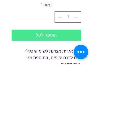
כמות
*
הוספה לסל
סכין אגדית מצוינת לשימוש כללי.
ידית לבנה יפיפיה , בתוספת מגן
אצבעות נוח.
כוללת חריטה אותנטית של מרטייני
פינלנד
גודל להב 11 ס"מ
משקל 0.156 ק"ג
טופס הרשמה