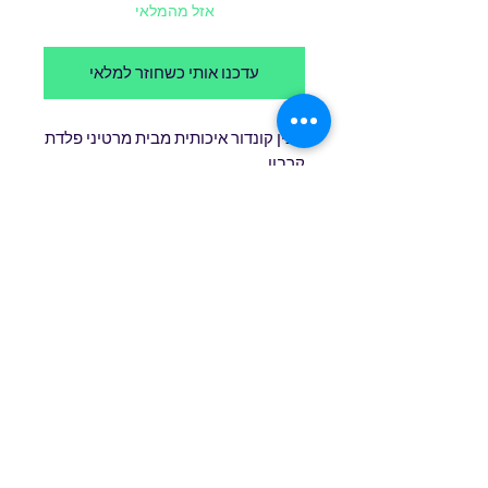
אזל מהמלאי
עדכנו אותי כשחוזר למלאי
סכין קונדור איכותית מבית מרטיני פלדת
קרבון,
אורך להב 9.5 סנטימטר, אורך כללי 22
סנטימטר
ידית גומי , נדן עור
טופס הרשמה
שלח/י
שירות לקוחות
0527771693