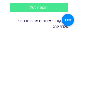
הוספה לסל
סכין קונדור איכותית מבית מרטייני
פלדת קרבון,
אורך להב 9.5 סנטימטר, אורך כללי 22
סנטימטר
ידית גומי , נדן פלסטיק
טופס הרשמה
שלח/י
שירות לקוחות
0527771693
שרות לקוחות 0527771693