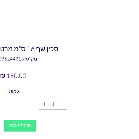
סכין שף 16 ס"מ מרטייני 408110
מק"ט: 6416885244813
מ
כמות
*
הוספה לסל