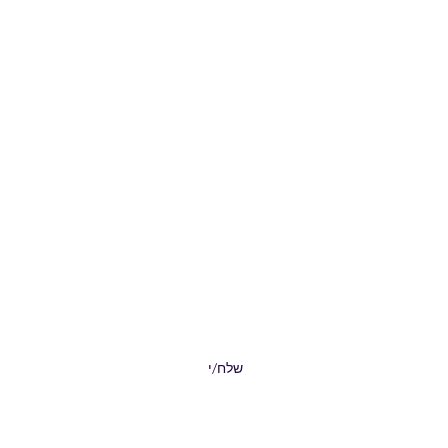
טופס הרשמה
שלח/י
0527771693 שירות לקוחות