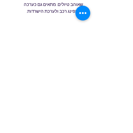
שאוהב טיולים. מתאים גם כערכה
לקמפינג רכב ולערכת הישרדות.
מידע טכני
קומקום קל. מתאים בקלות לכל תיק או
תרמיל טיולים.
קומקומים אלו קלי משקל ולכן לא יכבידו
על תיק הטיולים שלכם. נוסף על
טופס הרשמה
כך
מאחר ואין צורך לשאת דלק אין צורך
לדאוג שהדלק אוזל שוב!
ניתן להשתמש בכל דלק מוצק, טבעי
(מקלות, אצטרובלים, גללי גמלים
שלח/י
שירות לקוחות
0527771693
יבשים)
קומקום זה יפעל היטב, אפילו בסערה
המים ירתחו
תוך מספר דקות וישמשו
שרות לקוחות 0527771693
לשתייה חמה, למנה חמה, רחצה,
שטיפה, וכו'.
תקנון האתר
הערה
: תוסיפו ערכת בישול מותאמת
©2019 by Greene. Proudly created with Wix.com