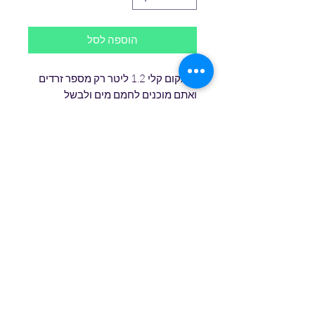
הוספה לסל
קומקום קלי 1.2 ליטר רק מספר זרדים 
ואתם מוכנים לחמם מים ולבשל 
בשטח.אזהרה- אין לחמם מים בקומקום 
כאשר הפקק האדום סוגר את פתח 
הקומקום 
טופס הרשמה
שלח/י
שירות לקוחות
0527771693